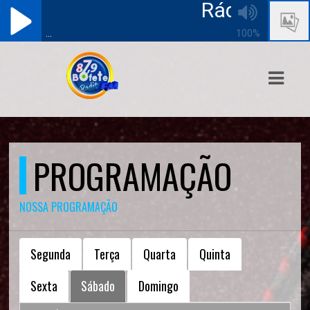
Rádio Bofete
...
100%
ASTS
IAS
IA
DOS
PROGRAMAÇÃO
RAMAÇÃO
NOSSA PROGRAMAÇÃO
TOS
E
Segunda
Terça
Quarta
Quinta
E
Sexta
Sábado
Domingo
ATO